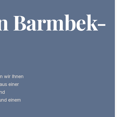
in Barmbek-
n wir Ihnen
aus einer
und
und einem