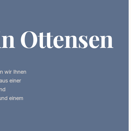
in Ottensen
n wir Ihnen
aus einer
und
und einem