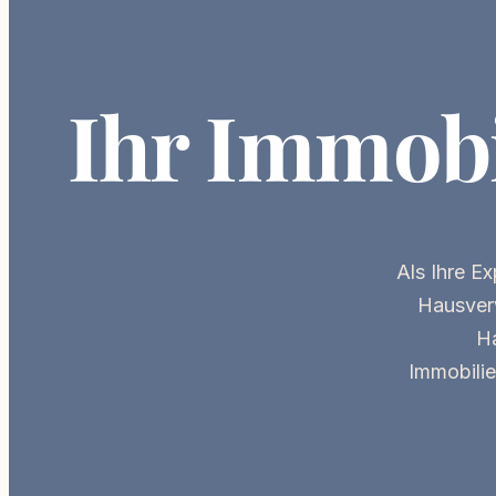
Ihr Immobi
Als Ihre
Ex
Hausverw
Ha
Immobilie