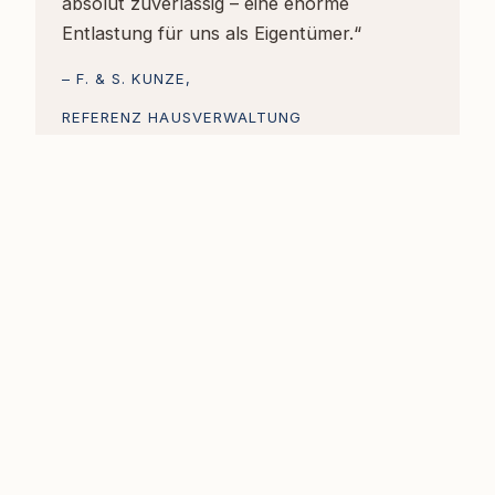
absolut zuverlässig – eine enorme
Entlastung für uns als Eigentümer.“
– F. & S. KUNZE,
REFERENZ HAUSVERWALTUNG
„Persönliche Beratung auf Augenhöhe.
Herr Wolfarth hat sich wirklich Zeit für
meine Situation genommen.“
– J. REINERT,
REFERENZ IMMOBILIENANKAUF
„Dank der Marktkenntnis von Herrn